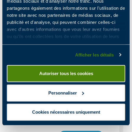
médias sociaux et d'analyser notre trafic. Nous
partageons également des informations sur l'utilisation de
notre site avec nos partenaires de médias sociaux, de
publicité et d'analyse, qui peuvent combiner celles-ci
avec d'autres informations que vous leur avez fournies
ou qu'ils ont collectées lors de votre utilisation de leurs
services.
Afficher les détails
2015
Autoriser tous les cookies
Croissance externe,
rachat de
l'entreprise Bis Repetita,
spécialisée
Personnaliser
dans l'audit, le reconditionnement
et la vente de matériel informatique
professionnel, située en région
Cookies nécessaires uniquement
Occitanie.