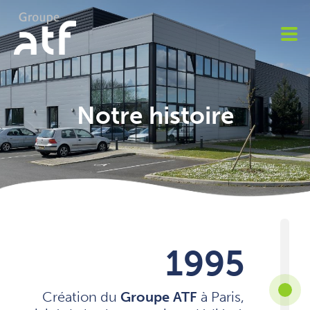
Aller
au
contenu
principal
Notre histoire
1995
Création du
Groupe ATF
à Paris,