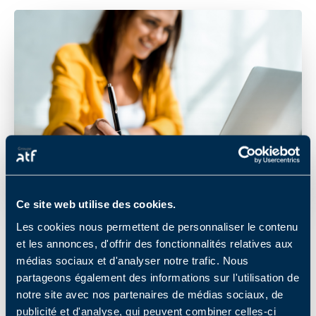
Ce site web utilise des cookies.
Les cookies nous permettent de personnaliser le contenu
et les annonces, d'offrir des fonctionnalités relatives aux
Le Groupe ATF, spécialiste du rachat et du
médias sociaux et d'analyser notre trafic. Nous
réemploi de parcs de matériels
partageons également des informations sur l'utilisation de
informatiques professionnels, met à la
notre site avec nos partenaires de médias sociaux, de
disposition des entreprises des ordinateurs
publicité et d'analyse, qui peuvent combiner celles-ci