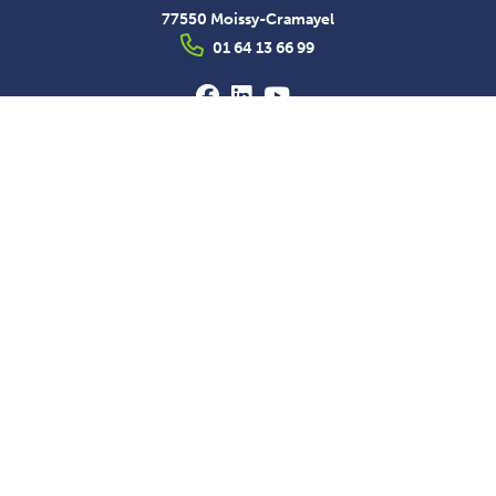
77550 Moissy-Cramayel
01 64 13 66 99
Le Groupe
Gouvernance
Notre histoire
Qui sommes-nous ?
Engagements
Valeurs
Initiatives responsables
Services